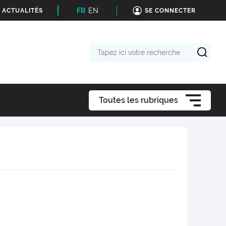
FR
EN
 ACTUALITÉS
SE CONNECTER
Tapez
ici
votre
recherche
Toutes les rubriques