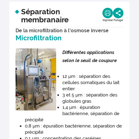
Séparation
membranaire
Imprimer
Partager
De la microfiltration à l'osmose inverse
Microfiltration
Différentes applications
selon le seuil de coupure
12 µm : séparation des
cellules somatiques du lait
entier
3 et 5 µm : séparation des
globules gras
1,4 µm : épuration
bactérienne, séparation de
précipité
0,8 µm : épuration bactérienne, séparation de
précipité
0,1 µm : concentration des caséines,