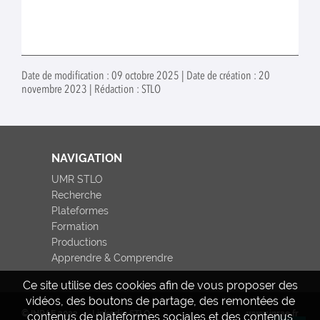
Date de modification : 09 octobre 2025 | Date de création : 20
novembre 2023 | Rédaction : STLO
NAVIGATION
UMR STLO
Recherche
Plateformes
Formation
Productions
Apprendre & Comprendre
Ce site utilise des cookies afin de vous proposer des
vidéos, des boutons de partage, des remontées de
© INRAE 2022
Linkedin STLO
www.inrae.fr
contenus de plateformes sociales et des contenus